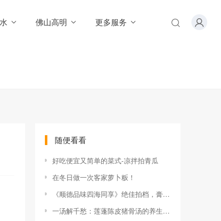
水
佛山高明
更多服务
随便看看
好吃便宜又简单的菜式-凉拌拍青瓜
在冬日做一次客家萝卜粄！
《顺德品味四海同享》绝佳拍档，膏蟹蒸肉饼鲜美至极！
一汤解千愁：莲蓬陈皮猪骨汤的养生秘诀