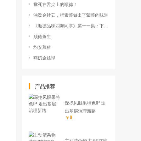
撑死在舌尖上的顺德！
油泼金针菇，把素菜做出了荤菜的味道
《顺德品味四海同享》第十一集：下饭神器！软糯可口的萝卜焖牛腩
顺德鱼生
均安蒸猪
燕奶金丝球
产品推荐
深挖凤眼果特色IP 走
出基层治理新路
￥0
主动清杂物 共织“防蚊