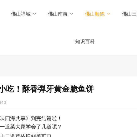
佛山禅城
佛山南海
佛山顺德
佛山三
知识百科
小吃！酥香弹牙黄金脆鱼饼
640
味四海共享》到完结篇啦！
一道菜大家学会了几道呢？
十二道菜依旧鲜美可口