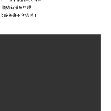
顺德新派鱼料理
金脆鱼饼不容错过！