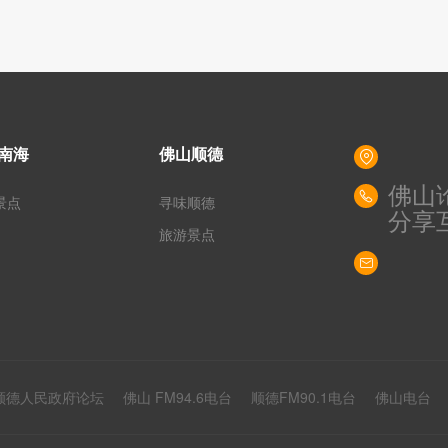
南海
佛山顺德
佛山
景点
寻味顺德
分享
旅游景点
顺德人民政府论坛
佛山 FM94.6电台
顺德FM90.1电台
佛山电台