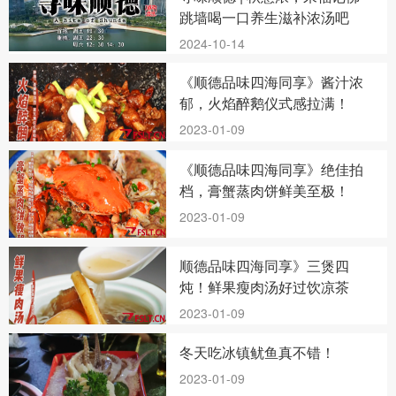
跳墙喝一口养生滋补浓汤吧
2024-10-14
《顺德品味四海同享》酱汁浓
郁，火焰醉鹅仪式感拉满！
2023-01-09
《顺德品味四海同享》绝佳拍
档，膏蟹蒸肉饼鲜美至极！
2023-01-09
顺德品味四海同享》三煲四
炖！鲜果瘦肉汤好过饮凉茶
2023-01-09
冬天吃冰镇鱿鱼真不错！
2023-01-09