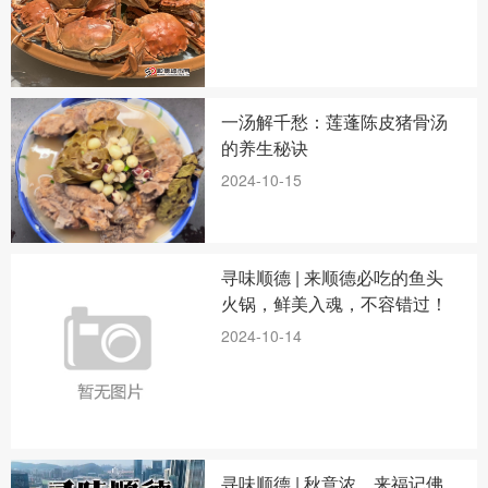
一汤解千愁：莲蓬陈皮猪骨汤
的养生秘诀
2024-10-15
寻味顺德 | 来顺德必吃的鱼头
火锅，鲜美入魂，不容错过！
2024-10-14
寻味顺德 | 秋意浓，来福记佛