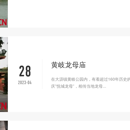
黄岐龙母庙
28
在大沥镇黄岐公园内，有着超过160年历史
2023-04
庆”悦城龙母”，相传当地龙母...