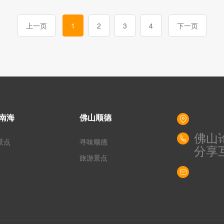
上一页
1
2
3
4
下一页
南海
佛山顺德
佛山
景点
寻味顺德
分享
旅游景点