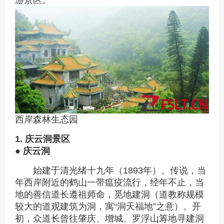
游景区。
西岸森林生态园
1. 庆云洞景区
● 庆云洞
始建于清光绪十九年（1893年）。传说，当
年西岸附近的鹤山一带瘟疫流行，经年不止，当
地的善信道长遵祖师命，觅地建洞（道教称规模
较大的道观建筑为洞，寓“洞天福地”之意）。开
初，众道长曾往肇庆、增城、罗浮山筹地寻建洞