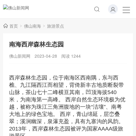
首页
佛山南海
旅游景点
南海西岸森林生态园
佛山新闻网
2023-04-28
阅读
1244
西岸森林生态园，位于南海区西南隅，东与西
樵、九江隔西江而相望，背倚新丰古地质断裂带
山脉，茶山七十二峰横亘其南，凹顶海拔540
米，为南海第一高峰。 西岸自然生态环境极为优
越，被称为珠江三角洲腹地的一块“洁壤”、南粤
大地上的绿色宝地。 西岸，青山绵延，层峦叠
翠；溪涧幽深，泉瀑充盈，具有九寨沟的风韵。
2013年，西岸森林生态园被评为国家AAAA级旅