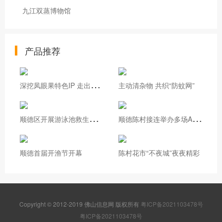
九江双蒸博物馆
产品推荐
深
挖凤眼果特色IP 走出基层治理新路
主动清杂物 共织“防蚊网”
顺
德区开展游泳池救生员实操培训
顺
德陈村接连举办多场AI专题培训
顺德首届开渔节开幕
陈村花市“不夜城”夜夜精彩
Copyright © 2012-2019 佛山信息网 版权所有
粤ICP备2021103478号
粤ICP备2021103478号