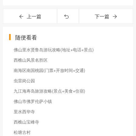
上一篇
下一篇
随便看看
佛山里水贤鲁岛游玩攻略(地址+电话+景点)
西樵山风景名胜区
南海区南国桃园(门票+开放时间+交通)
虫雷岗公园
九江海寿岛旅游攻略(景点+美食+住宿)
佛山市佛罗伦萨小镇
里水西华寺
西樵山宝峰寺
松塘古村