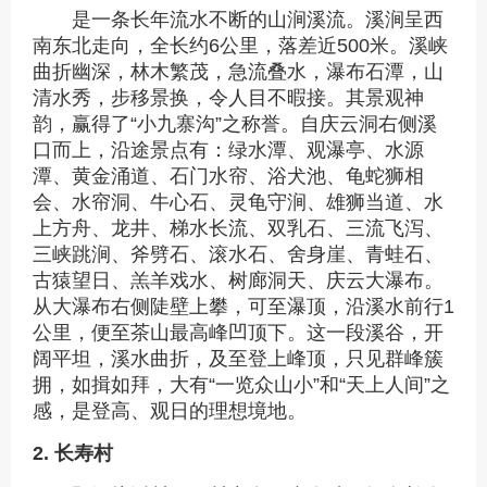
是一条长年流水不断的山涧溪流。溪涧呈西
南东北走向，全长约6公里，落差近500米。溪峡
曲折幽深，林木繁茂，急流叠水，瀑布石潭，山
清水秀，步移景换，令人目不暇接。其景观神
韵，赢得了“小九寨沟”之称誉。自庆云洞右侧溪
口而上，沿途景点有：绿水潭、观瀑亭、水源
潭、黄金涌道、石门水帘、浴犬池、龟蛇狮相
会、水帘洞、牛心石、灵龟守涧、雄狮当道、水
上方舟、龙井、梯水长流、双乳石、三流飞泻、
三峡跳涧、斧劈石、滚水石、舍身崖、青蛙石、
古猿望日、羔羊戏水、树廊洞天、庆云大瀑布。
从大瀑布右侧陡壁上攀，可至瀑顶，沿溪水前行1
公里，便至茶山最高峰凹顶下。这一段溪谷，开
阔平坦，溪水曲折，及至登上峰顶，只见群峰簇
拥，如揖如拜，大有“一览众山小”和“天上人间”之
感，是登高、观日的理想境地。
2. 长寿村