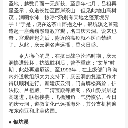
圣地，越数月而一无所获。至是年七月，吕祖再
显圣示，众道长始至西岸茶山，但见此地山高树
茂，涧幽水沛，惊呼:“殆别有天地之蓬莱境界
乎！”于是，便在这茶山怀抱之中，银坑溪之首建
造起一座巍巍然道教宫观，名曰庆云洞。说来也
奇，宫观建起之后，附近的瘟疫就不医而禁绝
了。从此，庆云洞名声远播，香火日盛。
令人痛心的是，在抗日战争沦陷时期，庆云
洞惨遭毁坏，抗战胜利后，曾予重建；“文革”时
期，此处再遭厄运。至1993年，在上级部门和海
内外道教组织大力支持下，庆云洞的复建工作才
得以顺利进行。新建庆云洞，门首牌楼高耸，护
法殿、吕祖殿、三清宝殿等殿阁，依山势层层起
高递进，联楹接甍，飞檐翘角，气势恢弘。今日
的庆云洞，道教文化已远播海外，其分支机构遍
布东南亚和北美诸国。
● 银坑溪