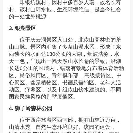
即银坑溪村，因村中多百岁人瑞，故名长寿
村。该村山环水抱，生态环境绝佳，是当今社会
的一处世外桃源。
3. 银湖景区
位于庆云洞景区入口处，北依山高林密的茶
山山脉。景区内汇集了多条山溪水系，形成了东
西狭长的水面达130公顷的大湖，烟波浩淼，水
天一色，呈现出一幅天然山水长卷的景致。沿湖
长达6公里的区域内，错落有致地分布着体育活动
区、民俗风情区、青年俱乐部––高级接待区、中
心景区、盆景植物区、书画及垂钓区、老年人活
动区、疗养区，以及十组依山傍水建筑的、不同
国家民族风格的别墅度假区。
4. 狮子岭森林公园
位于西岸旅游区西南部，拥有山林近万亩，
山清水秀，自然生态环境良好。该园的建设，