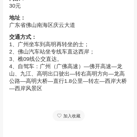
30元
地址：
广东省佛山南海区庆云大道
交通方式：
1、广州坐车到高明再转坐的士；
2、佛山汽车站坐专线车直达西岸；
3、樵09线公交直达。
4、自驾车：广州（广佛高速）—佛开高速—龙
山、九江、高明出口驶出—转右高明方向—龙高
公路—高明大桥—直行1.8公里—转左—西岸大桥
—西岸风景区
加入收藏