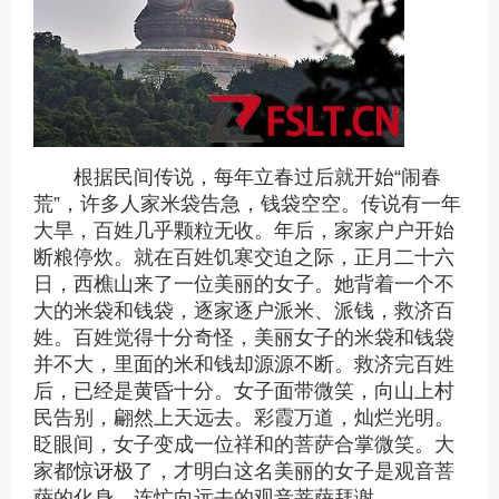
根据民间传说，每年立春过后就开始“闹春
荒”，许多人家米袋告急，钱袋空空。传说有一年
大旱，百姓几乎颗粒无收。年后，家家户户开始
断粮停炊。就在百姓饥寒交迫之际，正月二十六
日，西樵山来了一位美丽的女子。她背着一个不
大的米袋和钱袋，逐家逐户派米、派钱，救济百
姓。百姓觉得十分奇怪，美丽女子的米袋和钱袋
并不大，里面的米和钱却源源不断。救济完百姓
后，已经是黄昏十分。女子面带微笑，向山上村
民告别，翩然上天远去。彩霞万道，灿烂光明。
眨眼间，女子变成一位祥和的菩萨合掌微笑。大
家都惊讶极了，才明白这名美丽的女子是观音菩
萨的化身，连忙向远去的观音菩萨拜谢。