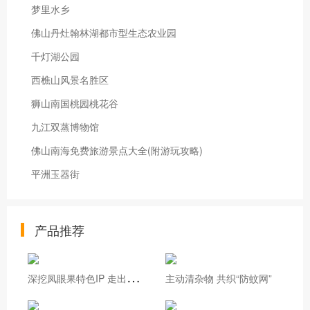
梦里水乡
佛山丹灶翰林湖都市型生态农业园
千灯湖公园
西樵山风景名胜区
狮山南国桃园桃花谷
九江双蒸博物馆
佛山南海免费旅游景点大全(附游玩攻略)
平洲玉器街
产品推荐
深
挖凤眼果特色IP 走出基层治理新路
主动清杂物 共织“防蚊网”