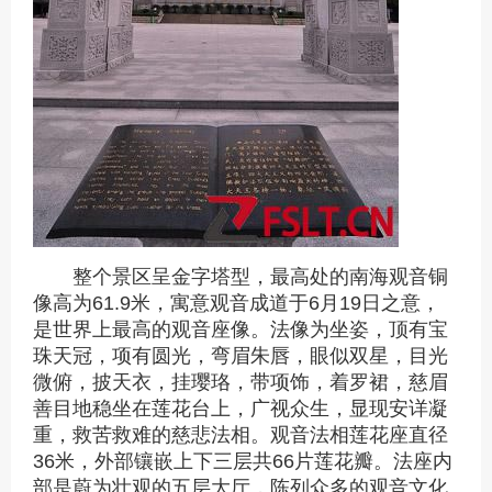
整个景区呈金字塔型，最高处的南海观音铜
像高为61.9米，寓意观音成道于6月19日之意，
是世界上最高的观音座像。法像为坐姿，顶有宝
珠天冠，项有圆光，弯眉朱唇，眼似双星，目光
微俯，披天衣，挂璎珞，带项饰，着罗裙，慈眉
善目地稳坐在莲花台上，广视众生，显现安详凝
重，救苦救难的慈悲法相。观音法相莲花座直径
36米，外部镶嵌上下三层共66片莲花瓣。法座内
部是蔚为壮观的五层大厅，陈列众多的观音文化