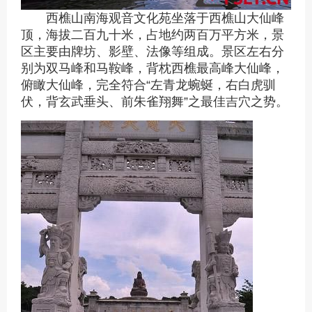
西樵山南海观音文化苑坐落于西樵山大仙峰
顶，海拔二百九十米，占地约两百万平方米，景
区主要由牌坊、影壁、法像等组成。景区左右分
别为双马峰和马鞍峰，背枕西樵最高峰大仙峰，
俯瞰大仙峰，完全符合“左青龙蜿蜒，右白虎驯
伏，背玄武垂头、前朱雀翔舞”之最佳吉穴之势。