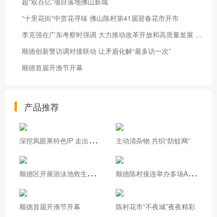
超“双百亿”项目落地佛山新城
“十里花街”中赏花寻味 佛山陈村第41届迎春花市开市
李克强在广东考察时强调 大力推动改革开放和高质量发展 保持经济平稳运行 保障基本民生
顺德创新警访调对接联动 让矛盾化解“最多访一次”
顺德首届开渔节开幕
产品推荐
深
挖凤眼果特色IP 走出基层治理新路
主动清杂物 共织“防蚊网”
顺
德区开展游泳池救生员实操培训
顺
德陈村接连举办多场AI专题培训
顺德首届开渔节开幕
陈村花市“不夜城”夜夜精彩