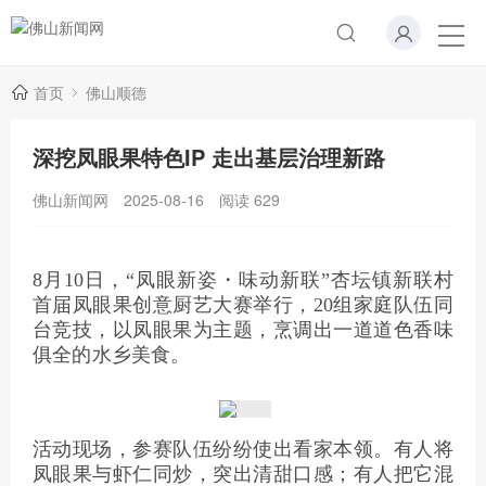
首页
佛山顺德
深挖凤眼果特色IP 走出基层治理新路
佛山新闻网
2025-08-16
阅读
629
8月10日，“凤眼新姿・味动新联”杏坛镇新联村
首届凤眼果创意厨艺大赛举行，20组家庭队伍同
台竞技，以凤眼果为主题，烹调出一道道色香味
俱全的水乡美食。
活动现场，参赛队伍纷纷使出看家本领。有人将
凤眼果与虾仁同炒，突出清甜口感；有人把它混