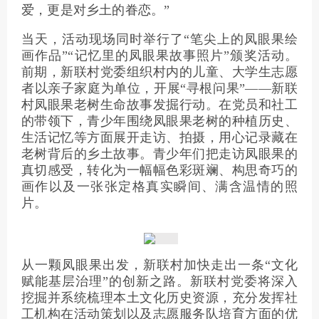
爱，更是对乡土的眷恋。”
当天，活动现场同时举行了“笔尖上的凤眼果绘
画作品”“记忆里的凤眼果故事照片”颁奖活动。
前期，新联村党委组织村内的儿童、大学生志愿
者以亲子家庭为单位，开展“寻根问果”——新联
村凤眼果老树生命故事发掘行动。在党员和社工
的带领下，青少年围绕凤眼果老树的种植历史、
生活记忆等方面展开走访、拍摄，用心记录藏在
老树背后的乡土故事。青少年们把走访凤眼果的
真切感受，转化为一幅幅色彩斑斓、构思奇巧的
画作以及一张张定格真实瞬间、满含温情的照
片。
从一颗凤眼果出发，新联村加快走出一条“文化
赋能基层治理”的创新之路。新联村党委将深入
挖掘并系统梳理本土文化历史资源，充分发挥社
工机构在活动策划以及志愿服务队培育方面的优