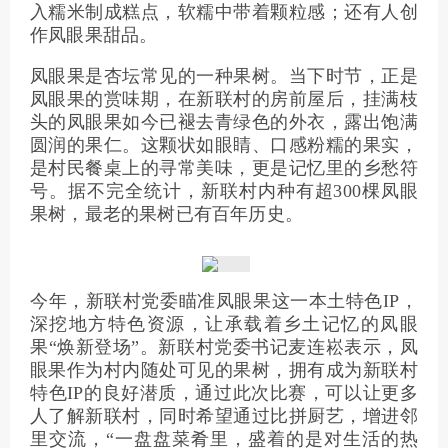
入糯米制成糕点，软糯中带着颗粒感；还有人创
作凤眼果甜品。
凤眼果是杏坛常见的一种果树。当下时节，正是
凤眼果的赏味期，在新联村的房前屋后，挂满枝
头的凤眼果如今已褪去青绿色的外衣，露出饱满
圆润的果仁。这颗状如眼睛、口感粉糯的果实，
是村民餐桌上的寻常美味，更是记忆里的乡愁符
号。据不完全统计，新联村内种有超300棵凤眼
果树，最老的果树已有百年历史。
今年，新联村党委瞄准凤眼果这一本土特色IP，
深挖地方特色资源，让承载着乡土记忆的凤眼
果“焕新登场”。新联村党委书记麦连崧表示，凤
眼果作为村内随处可见的果树，拥有成为新联村
特色IP的良好潜质，通过此次比赛，可以让更多
人了解新联村，同时希望通过比拼厨艺，增进邻
里交流，“一盘盘菜肴里，盛着的是对生活的热