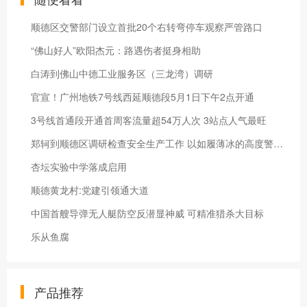
顺德区交警部门设立首批20个右转弯停车观察严管路口
“佛山好人”欧阳杰元：路遇伤者挺身相助
白涛到佛山中德工业服务区（三龙湾）调研
官宣！广州地铁7号线西延顺德段5月1日下午2点开通
3号线首通段开通首周客流量超54万人次 3站点人气最旺
郑轲到顺德区调研检查安全生产工作 以如履薄冰的高度警觉抓好安全生产
杏坛实验中学落成启用
顺德黄龙村:党建引领通大道
中国 首艘导弹无人艇防空反潜显神威 可精准猎杀大目标
乐从‬鱼腐‬
产品推荐