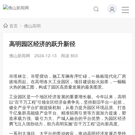
首页
佛山高明
高明园区经济的跃升新径
佛山新闻网
2024-12-13
阅读
803
吊塔林立、吊臂摆动，施工车辆有序忙碌，一栋栋现代化厂房
拔地而起。在高明各大工业园区，项目建设如火如荼，一幅幅
火热的施工图，构成了园区高质量发展的最美图景。
工业园区是一个地区经济发展的重要增长极。今年以来，高明
以“百千万工程”引领全区经济奋勇争先，坚持新旧平台一起抓，
健全产业平台扩能提级机制，从着力提升园区环境品质、打造
千亿集群高能级产业平台、精准招商引资等方面加力提速，塑
造承载力强、吸引力大、产城人融合的平台优势，为园区经济
腾飞注入强劲动力，助力高明实施“百千万工程”迈向新高度。
一系列大项目、大平台的带动效应，推动高明经济发展态势持