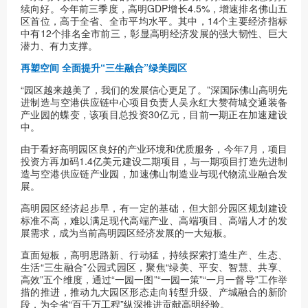
续向好。今年前三季度，高明GDP增长4.5%，增速排名佛山五
区首位，高于全省、全市平均水平。其中，14个主要经济指标
中有12个排名全市前三，彰显高明经济发展的强大韧性、巨大
潜力、有力支撑。
再塑空间 全面提升“三生融合”绿美园区
“园区越来越美了，我们的发展信心更足了。”深国际佛山高明先
进制造与空港供应链中心项目负责人吴永红大赞荷城交通装备
产业园的蝶变，该项目总投资30亿元，目前一期正在加速建设
中。
由于看好高明园区良好的产业环境和优质服务，今年7月，项目
投资方再加码1.4亿美元建设二期项目，与一期项目打造先进制
造与空港供应链产业园，加速佛山制造业与现代物流业融合发
展。
高明园区经济起步早，有一定的基础，但大部分园区规划建设
标准不高，难以满足现代高端产业、高端项目、高端人才的发
展需求，成为当前高明园区经济发展的一大短板。
直面短板，高明思路新、行动猛，持续探索打造生产、生态、
生活“三生融合”公园式园区，聚焦“绿美、平安、智慧、共享、
高效”五个维度，通过“一园一图”“一园一策”“一月一督导”工作举
措的推进，推动九大园区形态走向转型升级、产城融合的新阶
段，为全省“百千万工程”纵深推进贡献高明经验。