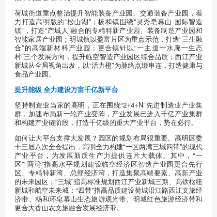
荷城街道重点整治提升智能装备产业园、交通装备产业园，着
力打造高明版的“松山湖”；杨和镇围绕“灵秀皂幕山 国际智造
镇”，打造“产城人”融合的专精特新产业园、装备制造产业园和
智能家居产业园；明城镇以盈富片区为重点示范，打造“三生融
合”的高端新材料产业园；更合镇针以“一主道一水廊一生态
村”三个发展方向，提升临空智造产业园区综合品质；西江产业
新城从全局视角出发，以“活力橙”为脉络点缀串连，打造健康与
食品产业园。
提升能级 全力建设万亩千亿新平台
坚持制造业当家的高明，正在围绕“2+4+N”先进制造业产业集
群，加速布局新一轮产业变阵，产业发展已进入千亿产业集群
和构建产业链阶段，打造千亿级的重大产业平台，势在必行。
如何让大平台支撑大发展？园区的规划布局很重要。高明区委
十三届八次全会提出，高明全力构建“一区两湾三城四带”的现代
产业平台，为发展新质生产力提供连片大载体。其中，“一
区”“两湾”指高水平规划建设临空经济区智造产业园更合先行
区、专精特新湾、总部经济湾，打造集聚高端要素、高新产业
的未来园区；“三城”指高标准规划西江产业新城三期、高铁枢纽
新城和航空未来城；“四带”指高品质建设荷城沿江路西江文旅经
济带、杨和环皂幕山生态旅游观光带、明城红色旅游经济带和
更合大香山农文旅融合发展经济带。