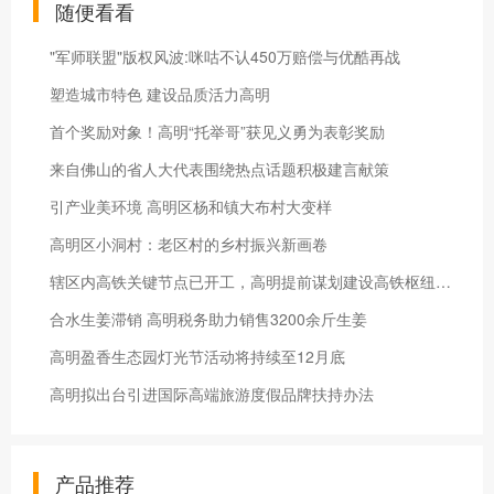
随便看看
"军师联盟"版权风波:咪咕不认450万赔偿与优酷再战
塑造城市特色 建设品质活力高明
首个奖励对象！高明“托举哥”获见义勇为表彰奖励
来自佛山的省人大代表围绕热点话题积极建言献策
引产业美环境 高明区杨和镇大布村大变样
高明区小洞村：老区村的乡村振兴新画卷
辖区内高铁关键节点已开工，高明提前谋划建设高铁枢纽发展区
合水生姜滞销 高明税务助力销售3200余斤生姜
高明盈香生态园灯光节活动将持续至12月底
高明拟出台引进国际高端旅游度假品牌扶持办法
产品推荐