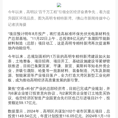
今年以来，高明以“百千万工程”引领全区经济奋勇争先，着力提
升园区环境品质。图为高明专精特新湾。/佛山市新闻传媒中心
记者洪海摄
“项目预计明年8月投产，将打造高标准环保光伏光电新材料生
产总部基地。”11月22日上午，总投资8亿元的广东晟阳节能新
材料制造（总部）项目动工，这是高明专精特新湾再次提速释
放内动能信号。
今年以来，总规划面积约1万亩的高明专精特新湾建设如火如
荼，土地整备、项目招商、项目开工、基础设施建设等紧锣密
鼓推进，目前已集聚宜家、平谦、新宜、索斯科等知名外资企
业，并吸引晟阳、哈曼等一批新材料、装备制造、汽车及新能
源、智能家居等产业项目落户，全力打造大湾区新型工业化样
板，成为推动高明经济高质量发展的新引擎。
聚焦“空港+科创”产业的总部经济湾，目前已完成产业规划，并
与6家企业签订投资意向协议，与2家民营企业签订土地竞买协
议。临空经济区智造产业园更合先行区也已引进项目21个，投
资额近59.17亿元。
数据显示，2024年，高明区共谋划102个省市区重点项目，总
投资1149.54亿元，年度计划投资116.05亿元。2024年1月~10