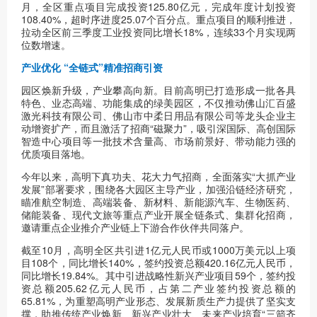
月，全区重点项目完成投资125.80亿元，完成年度计划投资
108.40%，超时序进度25.07个百分点。重点项目的顺利推进，
拉动全区前三季度工业投资同比增长18%，连续33个月实现两
位数增速。
产业优化 “全链式”精准招商引资
园区焕新升级，产业攀高向新。目前高明已打造形成一批各具
特色、业态高端、功能集成的绿美园区，不仅推动佛山汇百盛
激光科技有限公司、佛山市中柔日用品有限公司等龙头企业主
动增资扩产，而且激活了招商“磁聚力”，吸引深国际、高创国际
智造中心项目等一批技术含量高、市场前景好、带动能力强的
优质项目落地。
今年以来，高明下真功夫、花大力气招商，全面落实“大抓产业
发展”部署要求，围绕各大园区主导产业，加强沿链经济研究，
瞄准航空制造、高端装备、新材料、新能源汽车、生物医药、
储能装备、现代文旅等重点产业开展全链条式、集群化招商，
邀请重点企业推介产业链上下游合作伙伴共同落户。
截至10月，高明全区共引进1亿元人民币或1000万美元以上项
目108个，同比增长140%，签约投资总额420.16亿元人民币，
同比增长19.84%。其中引进战略性新兴产业项目59个，签约投
资总额205.62亿元人民币，占第二产业签约投资总额的
65.81%，为重塑高明产业形态、发展新质生产力提供了坚实支
撑，助推传统产业焕新、新兴产业壮大、未来产业培育“三箭齐