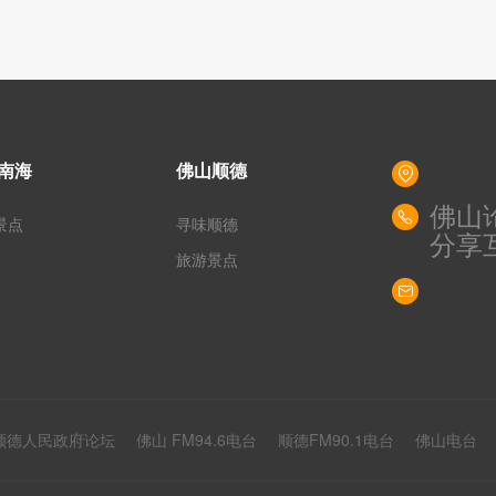
南海
佛山顺德
佛山
景点
寻味顺德
分享
旅游景点
顺德人民政府论坛
佛山 FM94.6电台
顺德FM90.1电台
佛山电台