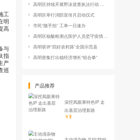
高明区持续开展野泳巡查执法行动 劝离野泳群众十多人
施工
高明区举行消防宣传月启动仪式
在明
市民“随手拍” 工单一日速办
提高
高明区核酸检测点医护人员坚守疫情防控第一线
高明获评“四好农村路”全国示范县
备与
钛指
高明密集打出稳经济增长“组合拳”
生产
查巡
产品推荐
深挖凤眼果特色IP 走
出基层治理新路
￥0
主动清杂物 共织“防蚊