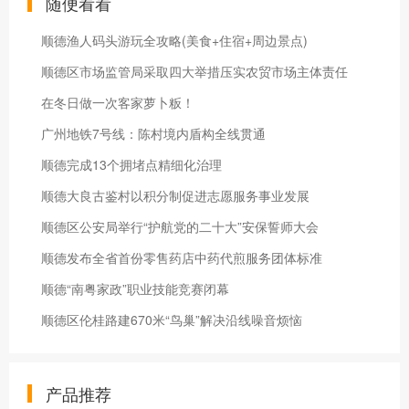
随便看看
顺德渔人码头游玩全攻略(美食+住宿+周边景点)
顺德区市场监管局采取四大举措压实农贸市场主体责任
在冬日做一次客家萝卜粄！
广州地铁7号线：陈村境内盾构全线贯通
顺德完成13个拥堵点精细化治理
顺德大良古鉴村以积分制促进志愿服务事业发展
顺德区公安局举行“护航党的二十大”安保誓师大会
顺德发布全省首份零售药店中药代煎服务团体标准
顺德“南粤家政”职业技能竞赛闭幕
顺德区伦桂路建670米“鸟巢”解决沿线噪音烦恼
产品推荐