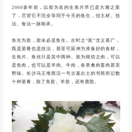
2000多年前，以脍为名的生鱼片早已是大雅之菜
了，尽管它不完全等同于今天的鱼生，但主材、技
法、食法一脉相承。
鱼生为脍，脍未必是鱼生。
古时之“脍”含义甚广，
既是菜肴也是技法，甚至可延伸为准备好的食材，
生鱼片、鱼丝只是其中两种。
脍为细切之肉，可以
是鱼肉，也可以是羊肉、牛肉，各类禽肉畜肉甚至
野味。
长沙马王堆西汉一号古墓出土的书简所记数
十种菜肴，除了鱼脍、羊脍，还有鹿脍。