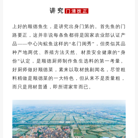
讲 究
门 清 技 正
上好的顺德鱼生，是讲究出身门第的。首先鱼的门
路要正，这并非说每条鱼都得是国家农业部认证产
品——中心沟鲩鱼这样的“名门闺秀”，但类似其品
种产地两优、养殖方法天然、材质安全健康的“身
份”认定，是顺德厨师制作鱼生选料的第一考量。
好厨师做好顺德菜，素来以取材挑剔闻名，尽管粗
料精做是顺德菜的一大特色，但从来不是质量粗，
而只是用材普通，即所谓家常而已。