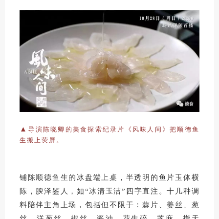
▲
导演陈晓卿的美食探索纪录片
《风味人间》把顺德鱼
生搬上荧屏。
铺陈顺德鱼生的冰盘端上桌，半透明的鱼片玉体横
陈，腴泽鉴人，如“冰清玉洁”四字直注。十几种调
料陪伴主角上场，包括但不限于：蒜片、姜丝、葱
丝、洋葱丝、椒丝、酱油、花生碎、芝麻、指天