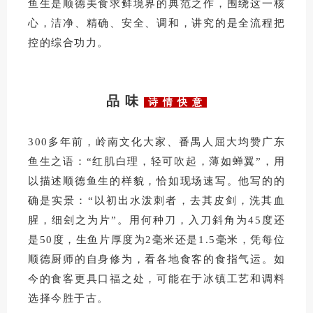
鱼生是顺德美食求鲜境界的典范之作，围绕这一核
心，洁净、精确、安全、调和，讲究的是全流程把
控的综合功力。
品 味
诗 情 快 意
300多年前，岭南文化大家、番禺人屈大均赞广东
鱼生之语：“红肌白理，轻可吹起，薄如蝉翼”，用
以描述顺德鱼生的样貌，恰如现场速写。他写的的
确是实景：“以初出水泼刺者，去其皮剑，洗其血
腥，细刽之为片”。用何种刀，入刀斜角为45度还
是50度，生鱼片厚度为2毫米还是1.5毫米，凭每位
顺德厨师的自身修为，看各地食客的食指气运。如
今的食客更具口福之处，可能在于冰镇工艺和调料
选择今胜于古。