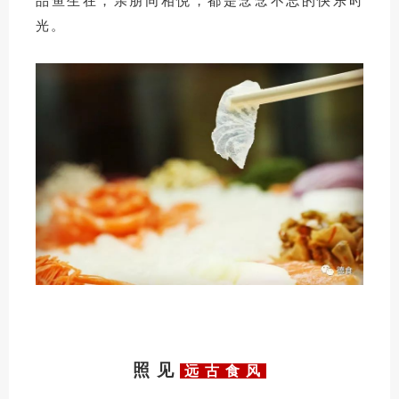
品鱼生在，亲朋同相悦，都是念念不忘的快乐时
光。
照 见
远 古 食 风