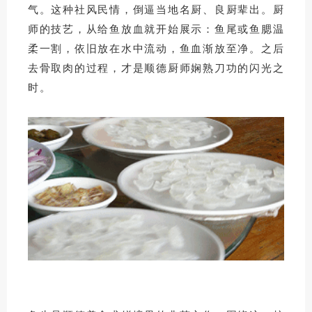
气。这种社风民情，倒逼当地名厨、良厨辈出。厨
师的技艺，从给鱼放血就开始展示：鱼尾或鱼腮温
柔一割，依旧放在水中流动，鱼血渐放至净。之后
去骨取肉的过程，才是顺德厨师娴熟刀功的闪光之
时。