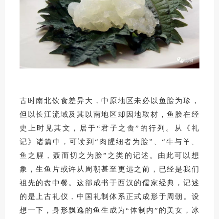
古时南北饮食差异大，中原地区未必以鱼脍为珍，
但以长江流域及其以南地区却因地取材，鱼脍在经
史上时见其文，居于“君子之食”的行列。
从《礼
记》诸篇中，可读到“肉腥细者为脍”、“牛与羊、
鱼之腥，聂而切之为脍”之类的记述。
由此可以想
象，生鱼片或许从周朝甚至更远之前，已经是我们
祖先的盘中餐。
这部成书于西汉的儒家经典，记述
的是上古礼仪，中国礼制体系正式成形于周朝。
设
想一下，身形飘逸的鱼生成为“体制内”的美女，冰