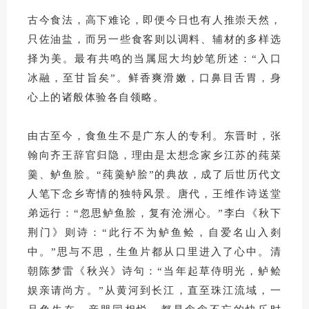
古今食法，高下难论，即便今日也有人推崇天然，
只佐油盐，而另一些食客则以调料、辅材的多样选
择为美。最有共鸣的当属屈大均妙笔所述：“入口
冰融，至甘旨矣”。鲜香爽滑嫩，口鼻目舌胃，身
心上的诸般体验各自领略。
由古至今，食鱼生不是广东人的专利。东晋时，张
翰向齐王辞官归隐，理由是太想念家乡江苏的莼菜
羹、鲈鱼脍。“莼羹鲈脍”的典故，成了后世历代文
人笔下念乡寄情的独特风景。唐代，王维作诗送堂
弟远行：“忽思鲈鱼脍，复有沧洲心。”李白《秋下
荆门》则诗：“此行不为鲈鱼鲙，自爱名山入剡
中。”思与不思，生鱼片都从口里进入了心中。清
朝陈梦雷《秋兴》诗句：“当年起草侍明光，鲈鲙
娱亲请尚方。”从黄河到长江，直至珠江流域，一