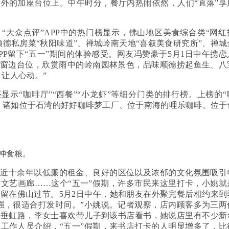
外的加座台位上。中午时分，餐厅内热闹依然，人们“直落”享
。“大众点评”APP中的热门榜显示，佛山地区美食综合类“网红
顺德私房菜“秋阳味道”、禅城岭南天地“喜叙美食研究所”、禅城
PP留下“五一”期间的体验感受。网友冯赞豪于5月1日中午携恋
张窗边台位，欣赏雨中的岭南园林景色，品味顺德捞起鱼生、八
让人心动。”
还显示“咖啡厅”“西餐”“小龙虾”等细分门类的排行榜。上榜的“
，诸如位于石湾的好好咖啡梦工厂、位于南海的哩乐咖啡、位于
神食粮。
，近十余年以低廉的租金、良好的区位以及浓郁的文化氛围吸引
文艺画廊……这个“五一”假期，许多市民来这里打卡，小姚就
留在佛山过节。5月2日中午，她和朋友在外聚完餐后相约来到
强，很适合打发时间。”小姚说。记者观察，店内顾客多为三两
住垂虹路，李女士喜欢带儿子到该书店看书，她说店里有不少新
工作人员介绍，“五一”假期，来书店打卡的人明显增多了，比