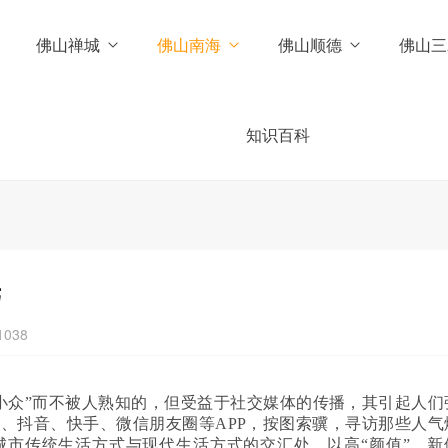
佛山禅城
佛山南海
佛山顺德
佛山三
知识百科
光
1038
小众”而不被人熟知的，但受益于社交媒体的传播，其引起人们
书、抖音、快手、微信朋友圈等APP，按图索骥，寻访那些人气
城市传统生活方式与现代生活方式的交汇处，以高“颜值”、新