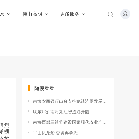
水
佛山高明
更多服务
随便看看
南海农商银行出台支持稳经济促发展实施意见
联东U谷·南海九江智造港开园
南海西部三镇将建设国家现代农业产业园
强烈
爆棚
半山扒龙船 奋勇再争先
体验