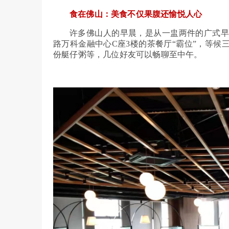
食在佛山：美食不仅果腹还愉悦人心
许多佛山人的早晨，是从一盅两件的广式早
路万科金融中心C座3楼的茶餐厅“霸位”，等
份艇仔粥等，几位好友可以畅聊至中午。