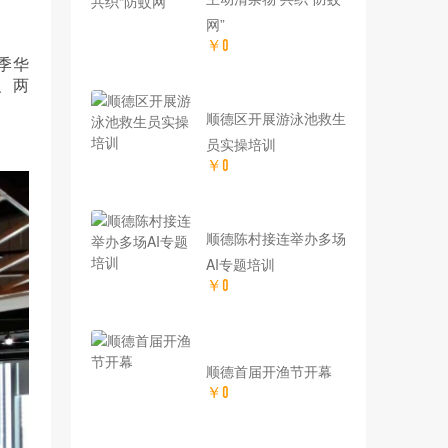
网”
￥0
季华
、两
顺德区开展游泳池救生
员实操培训
￥0
顺德陈村接连举办多场
AI专题培训
￥0
顺德首届开渔节开幕
￥0