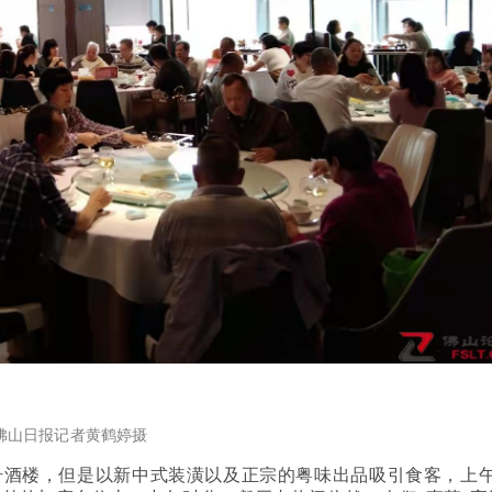
佛山日报记者黄鹤婷摄
号酒楼，但是以新中式装潢以及正宗的粤味出品吸引食客，上午