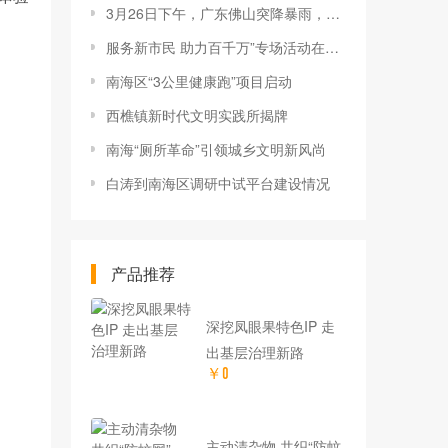
3月26日下午，广东佛山突降暴雨，多地出现冰雹天气！
服务新市民 助力百千万”专场活动在南海区里水镇流潮社区举行
南海区“3公里健康跑”项目启动
西樵镇新时代文明实践所揭牌
南海“厕所革命”引领城乡文明新风尚
白涛到南海区调研中试平台建设情况
产品推荐
深挖凤眼果特色IP 走
出基层治理新路
￥0
主动清杂物 共织“防蚊