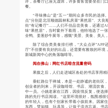
许，茶餐厅已座无虚席，许多食客需要坐在门口
餐。
“寻味佛山”是“五一”期间众多市民的选择
点”分别是北滘顺德园林私房菜“果然居”、大良
街“有记餐厅”……人们不但品尝美食，还通过A
味“果然居”，当时窗外下着雨，他特地选了一
全鸭、姜葱炒牛展等，感慨“美景、美食、美人，
除了综合类美食排行榜，“大众点评”APP
厅”不但要有良好的出品，还需要有雅致的环境
新城新闻中心的角落咖啡等。
阅在佛山：网红书店暗含流量密码
果腹之后，人们走进城区各处的书店享用精
垂虹路位于禅城，本是一处静谧的老街区
创业者的到来，开设咖啡馆、书店、潮流饮食、
中一员。小姚老家在江西，因疫情反复，便选择
路的先行书店阅读。“这里环境很好，氛围感很
的年轻人，也有个别家长带着小孩前来。因家
东西，譬如猫、玩具等，让孩子流连忘返。书店