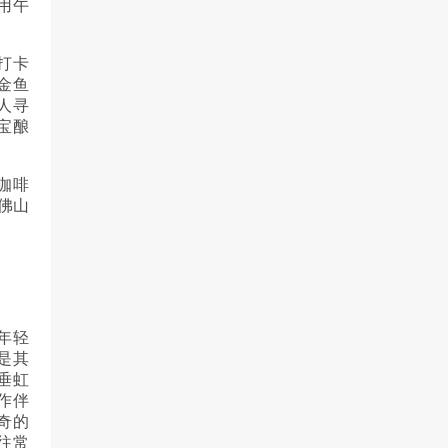
用午
打卡
金鱼
人寻
宝酿
咖啡
佛山
年轻
是其
垂虹
作伴
奇的
往常