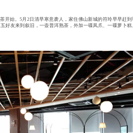
茶开始。5月2日清早寒意袭人，家住佛山新城的符玲早早赶到
候三五好友来到叙旧，一壶普洱熟茶，外加一碟凤爪、一碟萝卜糕