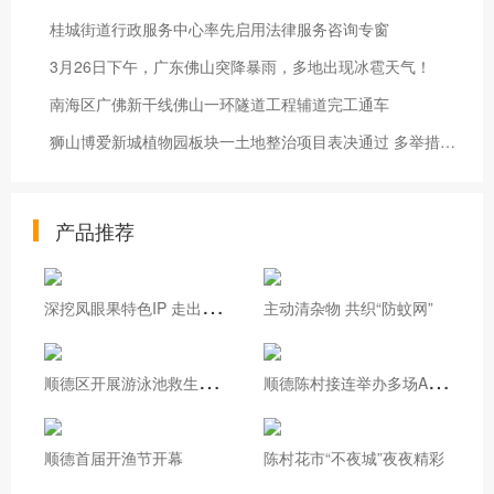
桂城街道行政服务中心率先启用法律服务咨询专窗
3月26日下午，广东佛山突降暴雨，多地出现冰雹天气！
南海区广佛新干线佛山一环隧道工程辅道完工通车
狮山博爱新城植物园板块一土地整治项目表决通过 多举措扩容提质“城市绿心”
产品推荐
深
挖凤眼果特色IP 走出基层治理新路
主动清杂物 共织“防蚊网”
顺
德区开展游泳池救生员实操培训
顺
德陈村接连举办多场AI专题培训
顺德首届开渔节开幕
陈村花市“不夜城”夜夜精彩