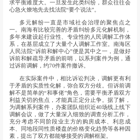
求平衡难度大。一旦发生此类纠纷，群众往往会
心急火燎地先去找法院“要个说法”。
多元解纷一直是市域社会治理的聚焦点之
一。南海有比较完善的矛盾纠纷多元化解机制，
多年来建设起行业性、专业性的人民调解工作体
系，在基层成立了大量个人调解工作室。南海区
人民法院“诉前和解中心”便是其中之一，是做好
诉前和解疏导矛盾的前哨，以系列案件为例，通
过诉前调解，约70件案件撤诉。
在实际案件中，相比诉讼判决，调解更有利
于矛盾的实质性化解，弥合双方分歧。但诉前调
解不是简单的“和事佬”角色，需要平衡矛盾双方
利益关切的焦点，才能真正定分止争。据了解，
为调解系列案件，办案团队组织近40场线上线下
调解会议，做了大量深入细致的调查分析工作，
充分考虑不同阶段业主方的购房成本、利息成
本、同地段同性质楼盘的价格变化趋势等各种因
素，提出了双方都能够接受的调解框架。