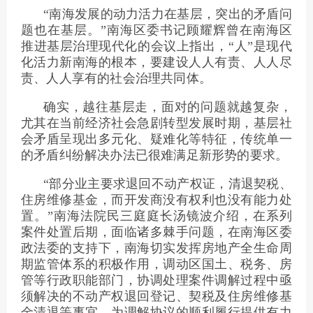
“南海发展的动力活力在基层，突出的矛盾问
题也在基层。”南海区委书记顾耀辉曾在南海区
推进基层治理现代化的会议上指出，“人”是现代
化活力新南海的根本，要建设人人有责、人人尽
责、人人享有的社会治理共同体。
确实，越往基层走，面对的问题就越复杂，
尤其在当前经济社会急剧转型发展时期，基层社
会矛盾呈现出多元化、疑难化等特征，传统单一
的矛盾纠纷解决办法已很难满足新形势的要求。
“部分业主要求退回不动产权证，清退契税、
住房维修基金，而开发商没有权利也没有能力处
置。”南海法院民三庭庭长汤镜波介绍，在系列
案件处置后期，面临诸多棘手问题，在南海区委
政法委的支持下，南海切实发挥房地产全生命周
期监管体系的积极作用，调动区国土、税务、房
管等行政职能部门，协调处理案件调解过程中亟
须解决的不动产权退回登记、契税及住房维修基
金清退等事宜，为调解协议的顺利履行提供有力