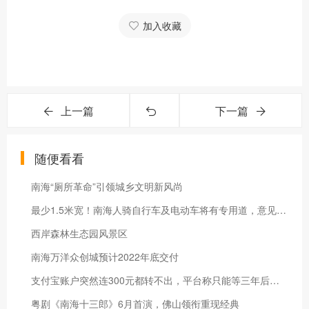
加入收藏
上一篇
下一篇
随便看看
南海“厕所革命”引领城乡文明新风尚
最少1.5米宽！南海人骑自行车及电动车将有专用道，意见征求中→
西岸森林生态园风景区
南海万洋众创城预计2022年底交付
支付宝账户突然连300元都转不出，平台称只能等三年后解限？
粤剧《南海十三郎》6月首演，佛山领衔重现经典