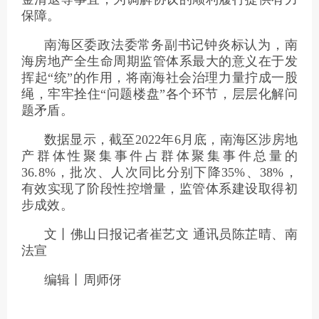
保障。
南海区委政法委常务副书记钟炎标认为，南
海房地产全生命周期监管体系最大的意义在于发
挥起“统”的作用，将南海社会治理力量拧成一股
绳，牢牢拴住“问题楼盘”各个环节，层层化解问
题矛盾。
数据显示，截至2022年6月底，南海区涉房地
产群体性聚集事件占群体聚集事件总量的
36.8%，批次、人次同比分别下降35%、38%，
有效实现了阶段性控增量，监管体系建设取得初
步成效。
文丨佛山日报记者崔艺文 通讯员陈芷晴、南
法宣
编辑丨周师伢