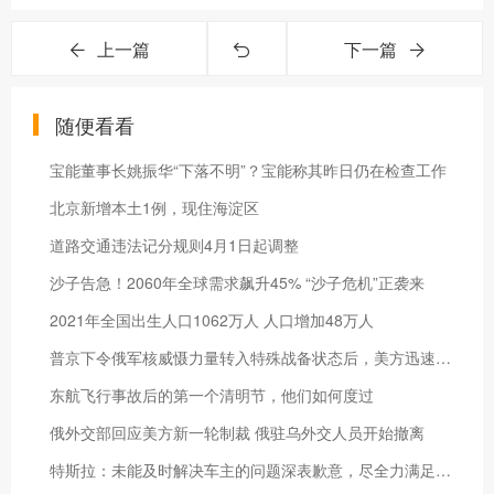
上一篇
下一篇
随便看看
宝能董事长姚振华“下落不明”？宝能称其昨日仍在检查工作
北京新增本土1例，现住海淀区
道路交通违法记分规则4月1日起调整
沙子告急！2060年全球需求飙升45% “沙子危机”正袭来
2021年全国出生人口1062万人 人口增加48万人
普京下令俄军核威慑力量转入特殊战备状态后，美方迅速回应
东航飞行事故后的第一个清明节，他们如何度过
俄外交部回应美方新一轮制裁 俄驻乌外交人员开始撤离
特斯拉：未能及时解决车主的问题深表歉意，尽全力满足车主诉求