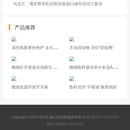
乌克兰：俄罗斯军队控制东南港口城市别尔江斯克
产品推荐
深
挖凤眼果特色IP 走出基层治理新路
主动清杂物 共织“防蚊网”
顺
德区开展游泳池救生员实操培训
顺
德陈村接连举办多场AI专题培训
顺德首届开渔节开幕
陈村花市“不夜城”夜夜精彩
Copyright © 2012-2019 佛山信息网 版权所有
粤ICP备2021103478号
粤ICP备2021103478号