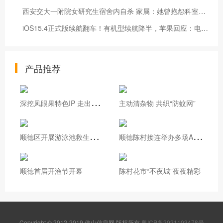
西安交大一附院女研究生宿舍内自杀 家属：她曾抱怨科室带教老师很凶
iOS15.4正式版续航翻车！有机型续航降半，苹果回应：电池续航变化是正常的，可先观察一段时间
产品推荐
深
挖凤眼果特色IP 走出基层治理新路
主动清杂物 共织“防蚊网”
顺
德区开展游泳池救生员实操培训
顺
德陈村接连举办多场AI专题培训
顺德首届开渔节开幕
陈村花市“不夜城”夜夜精彩
Copyright © 2012-2019 佛山信息网 版权所有
粤ICP备2021103478号