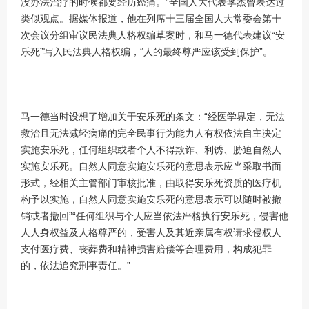
没办法治疗的时候都要经历癌痛。”全国人大代表李杰曾表达过
类似观点。据媒体报道，他在列席十三届全国人大常委会第十
次会议分组审议民法典人格权编草案时，和马一德代表建议“安
乐死”写入民法典人格权编，“人的最终尊严应该受到保护”。
马一德当时设想了增加关于安乐死的条文：“经医学界定，无法
救治且无法减轻病痛的完全民事行为能力人有权依法自主决定
实施安乐死，任何组织或者个人不得欺诈、利诱、胁迫自然人
实施安乐死。自然人同意实施安乐死的意思表示应当采取书面
形式，经相关主管部门审核批准，由取得安乐死资质的医疗机
构予以实施，自然人同意实施安乐死的意思表示可以随时被撤
销或者撤回”“任何组织与个人应当依法严格执行安乐死，侵害他
人人身权益及人格尊严的，受害人及其近亲属有权请求侵权人
支付医疗费、丧葬费和精神损害赔偿等合理费用，构成犯罪
的，依法追究刑事责任。”