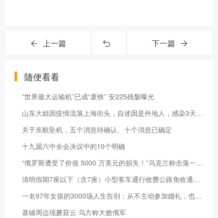
上一篇
下一篇
随便看看
“世界最大运输机”已成“废铁” 安225残骸曝光
山东大姐因疫情流落上海街头，自述因是外地人，感染3天没人管
关于东航坠机，五个消息待确认、十个消息已确定
十九届六中全会决议中的10个明确
“俄罗斯遭受了价值 5000 万美元的损失！”乌克兰称击落一架苏-35
清明假期7座以下（含7座）小型客车通行收费公路免收通行费
一名97年女孩的3000场人生告别：从不主动参加婚礼，也不主动说再见
基辅周边现蘑菇云 乌方称大败俄军