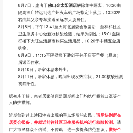
8月7日，患者于
佛山金太阳酒店
解除集中隔离，10:20由
隔离酒店转运到达广州火车站广场指定上落点，10:30左
右由其父亲专车接送至远东大厦居住。
8月8日，下午13:41至天河北居委会报备后，至林和社区
卫生服务中心做新冠核酸检测，结果为阴性；15:01至隔
壁楼下大旺生活超市购买生活用品，16:20于丰穗五金店
购物。
8月9日，11:15至隔壁楼下潘剑平包子店买早餐（豆浆）
后返回住家。
8月10日，居家休息未外出。
8月11日，居家休息，晚间出现发热症状，21:00核酸检测
初筛阳性。
据初步了解，患者居家健康监测期间出门均执行佩戴口罩等个
人防护措施。
近期曾到过上述阳性者出现的重点场所的市民，
请尽快到所在
居委会报备，
并就近前往社区卫生服务机构进行核酸检测。
请
广大市民群众不信谣、不传谣，进一步提高防范
意识，
做好个