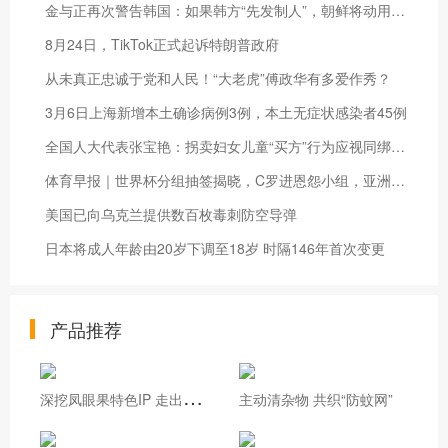
金与正再次警告韩国：如果韩方“先发制人”，朝鲜将动用核武器
8月24日，TikTok正式起诉特朗普政府
从未真正忠诚于党和人民！“大老虎”傅政华有多爱作秀？
3月6日上海新增本土确诊病例3例，本土无症状感染者45例
全国人大代表张宝艳：拐卖妇女儿童“买方”行为应视同绑架，量刑应重于“拐卖方”
体育早报｜世界杯分组抽签揭晓，C罗进恩怨小组，亚洲恐遭团灭
美国已向乌克兰提供数百枚毒刺防空导弹
日本将成人年龄由20岁下调至18岁 时隔146年首次变更
产品推荐
深
挖凤眼果特色IP 走出基层治理新路
主动清杂物 共织“防蚊网”