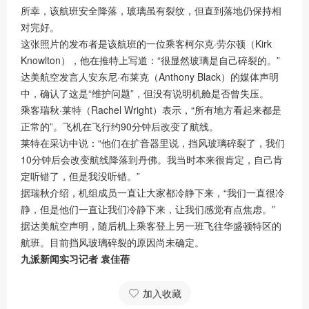
所幸，该航班安全降落，玻璃虽有裂纹，但直到落地仍保持相
对完好。
这张照片的发布者是该航班的一位乘客柯尔克·劳尔顿（Kirk
Knowlton），他在推特上写道：“很显然玻璃是自己碎裂的。”
达美航空发言人安东尼·布莱克（Anthony Black）的媒体声明
中，确认了这是“维护问题”，但没有说明机舱是否曾失压。
乘客瑞秋·莱特（Rachel Wright）表示，“所有地方看起来都是
正常的”。飞机在飞行约90分钟后改变了航线。
莱特在采访中说：“他们在扩音器里说，挡风玻璃碎裂了，我们
10分钟后会改变航线降落到丹佛。我当时本来很肯定，自己肯
定听错了，但是我没听错。”
据瑞秋介绍，机组成员一直让大家都冷静下来，“我们一直很冷
静，但是他们一直让我们冷静下来，让我们感觉有点焦虑。”
据达美航空声明，随后机上乘客登上另一班飞往华盛顿特区的
航班。目前挡风玻璃碎裂的原因尚未确定。
九派新闻实习记者 袁佳蓓
加入收藏