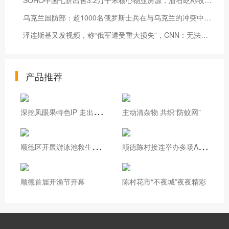
SOHO中国七折出售3.2万平米核心物业房源，潘石屹称收入全部用于降负债、不分红
乌克兰国防部：超1000名俄罗斯士兵在与乌克兰的冲突中丧生
泽连斯基又发视频，称“俄军遭受重大损失”，CNN：无法核实乌总统说法
产品推荐
深
挖凤眼果特色IP 走出基层治理新路
主动清杂物 共织“防蚊网”
顺
德区开展游泳池救生员实操培训
顺
德陈村接连举办多场AI专题培训
顺德首届开渔节开幕
陈村花市“不夜城”夜夜精彩