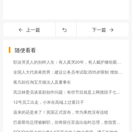
上一篇
下一篇
随便看看
职业哭灵人的别样人生：有人真哭20年，有人戴护膝给眼睛抹风精
全国人大代表蒋胜男：建议公务员考试取消35岁限制 增加男性带薪陪产假
蒋凡卸任淘宝天猫法人及董事长
巩汉林委员谈喜剧创作问题：有些节目就是上网搜段子七拼八凑
12号员工出走，小米在高端上过紧日子
该来的还是来了！英国正式宣布，华为果然没有说错
巴基斯坦总理被解职，但将留任至选出临时总理，曾指责美国干涉内政