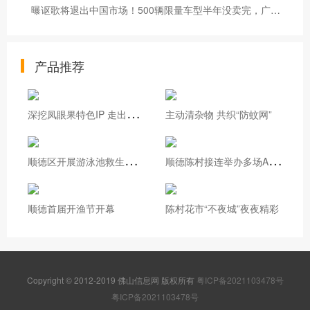
曝讴歌将退出中国市场！500辆限量车型半年没卖完，广本承接售后
产品推荐
深
挖凤眼果特色IP 走出基层治理新路
主动清杂物 共织“防蚊网”
顺
德区开展游泳池救生员实操培训
顺
德陈村接连举办多场AI专题培训
顺德首届开渔节开幕
陈村花市“不夜城”夜夜精彩
Copyright © 2012-2019 佛山信息网 版权所有
粤ICP备2021103478号
粤ICP备2021103478号