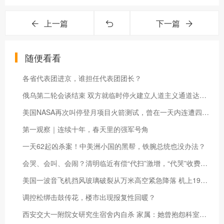
上一篇
下一篇
随便看看
各省代表团进京，谁担任代表团团长？
俄乌第二轮会谈结束 双方就临时停火建立人道主义通道达成一致
美国NASA再次叫停登月项目火箭测试，曾在一天内连遭四次雷击
第一观察｜连续十年，春天里的强军号角
一天62起凶杀案！中美洲小国的黑帮，铁腕总统也没办法？
会哭、会叫、会闹？清明临近有偿“代扫”激增，“代哭”收费上千
美国一波音飞机挡风玻璃破裂从万米高空紧急降落 机上198名乘客
调控松绑击鼓传花，楼市出现报复性回暖？
西安交大一附院女研究生宿舍内自杀 家属：她曾抱怨科室带教老师很凶