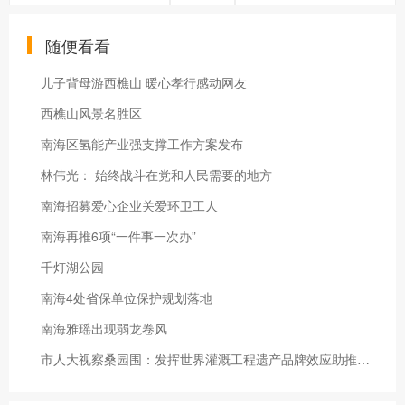
随便看看
儿子背母游西樵山 暖心孝行感动网友
西樵山风景名胜区
南海区氢能产业强支撑工作方案发布
林伟光： 始终战斗在党和人民需要的地方
南海招募爱心企业关爱环卫工人
南海再推6项“一件事一次办”
千灯湖公园
南海4处省保单位保护规划落地
南海雅瑶出现弱龙卷风
市人大视察桑园围：发挥世界灌溉工程遗产品牌效应助推乡村振兴