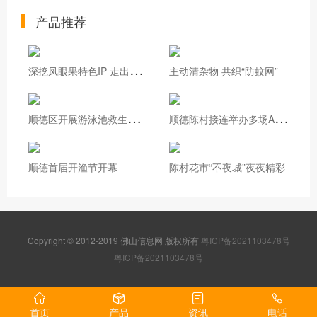
产品推荐
深
挖凤眼果特色IP 走出基层治理新路
主动清杂物 共织“防蚊网”
顺
德区开展游泳池救生员实操培训
顺
德陈村接连举办多场AI专题培训
顺德首届开渔节开幕
陈村花市“不夜城”夜夜精彩
Copyright © 2012-2019 佛山信息网 版权所有
粤ICP备2021103478号
粤ICP备2021103478号
首页
产品
资讯
电话