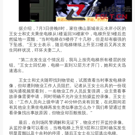
据介绍，7月3日傍晚8时，家住佛山新城依云水岸小区的
王女士和丈夫乘坐电梯从1楼返回36楼家中，电梯升至9楼后忽
然猛地一震颤，“当时电梯在9楼停了十几秒，但是却有极强的
下坠感。”王女士表示，随后电梯继续上升至22楼后又再次发
生同样状况，吓坏夫妻二人。
“第二次发生这个情况后，我马上按亮电梯所有楼层的按
钮。”王女士回忆称，电梯一直到32层方才开门，她和丈夫迅
速逃出。
王女士和丈夫随即找到物管处，试图查看当时事发电梯录
像，但却遭到物业工作人员阻拦。记者从王女士出具的一份现
场沟通视频里看到，一名物业工作人员反复强调，业主查看事
故录像需要申请，同时明确不允许业主拍摄监控录像。王女士
说：“工作人员向上级申请了40分钟仍未有回复，在此期间若
有其他业主乘坐电梯再发生类似事故怎么办？我们希望通过查
看录像找出事故原因，但物业却百般推脱。”
最后，在到场民警调解和见证下，物业才打开监控录像。
从监控录像可以看出，当晚电梯上升至9层和22层时确实发生
明显震颤以及十余秒的停滞，随后王女士在32层逃出电梯。