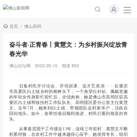
首页
佛山高明
奋斗者·正青春丨黄慧文：为乡村振兴绽放青
春光华
佛山论坛网
2022-05-10
阅读
852
召集村民开讨论会、开培训课、送才艺表演······在肇庆
市高要区白土镇乡村的榕树头下，一个身穿白衬衫、佩戴党徽
的年轻女性身影忙前忙后，步伐匆匆，她是佛山市高明区驻高
要区白土镇帮镇扶村工作队队长、高明团区委办公室主任黄慧
文。去年7月，她来到白土镇，带领团队走村家串户，活跃在
田间地头。如今，各帮扶项目顺利推进，村民们看到致富的奔
头。
从事基层团干工作接近13年，连续三年驻村，黄慧文不断
积累经验，在农村工作中越来越得心应手。她发挥专长，组织