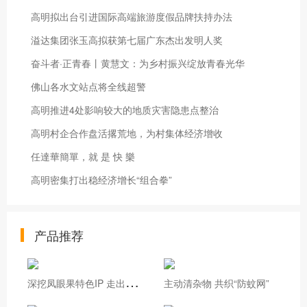
高明拟出台引进国际高端旅游度假品牌扶持办法
溢达集团张玉高拟获第七届广东杰出发明人奖
奋斗者·正青春丨黄慧文：为乡村振兴绽放青春光华
佛山各水文站点将全线超警
高明推进4处影响较大的地质灾害隐患点整治
高明村企合作盘活撂荒地，为村集体经济增收
任達華簡單，就 是 快 樂
高明密集打出稳经济增长“组合拳”
产品推荐
深
挖凤眼果特色IP 走出基层治理新路
主动清杂物 共织“防蚊网”