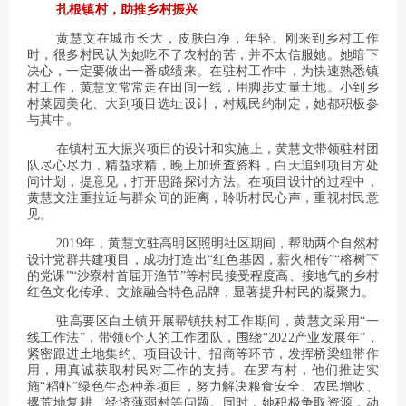
扎根镇村，助推乡村振兴
黄慧文在城市长大，皮肤白净，年轻。刚来到乡村工作
时，很多村民认为她吃不了农村的苦，并不太信服她。她暗下
决心，一定要做出一番成绩来。在驻村工作中，为快速熟悉镇
村工作，黄慧文常常走在田间一线，用脚步丈量土地。小到乡
村菜园美化、大到项目选址设计，村规民约制定，她都积极参
与其中。
在镇村五大振兴项目的设计和实施上，黄慧文带领驻村团
队尽心尽力，精益求精，晚上加班查资料，白天追到项目方处
问计划，提意见，打开思路探讨方法。在项目设计的过程中，
黄慧文注重拉近与群众间的距离，聆听村民心声，重视村民意
见。
2019年，黄慧文驻高明区照明社区期间，帮助两个自然村
设计党群共建项目，成功打造出“红色基因，薪火相传”“榕树下
的党课”“沙寮村首届开渔节”等村民接受程度高、接地气的乡村
红色文化传承、文旅融合特色品牌，显著提升村民的凝聚力。
驻高要区白土镇开展帮镇扶村工作期间，黄慧文采用“一
线工作法”，带领6个人的工作团队，围绕“2022产业发展年”，
紧密跟进土地集约、项目设计、招商等环节，发挥桥梁纽带作
用，用真诚获取村民对工作的支持。在罗有村，他们推进实
施“稻虾”绿色生态种养项目，努力解决粮食安全、农民增收、
撂荒地复耕、经济薄弱村等问题。同时，她积极争取资源，动