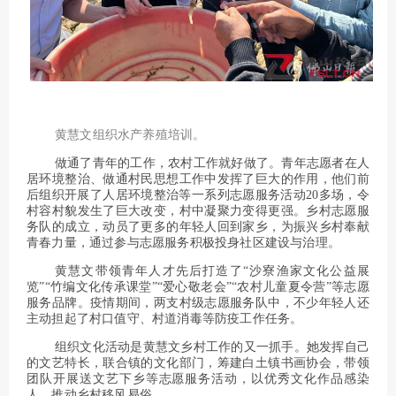
黄慧文组织水产养殖培训。
做通了青年的工作，农村工作就好做了。青年志愿者在人
居环境整治、做通村民思想工作中发挥了巨大的作用，他们前
后组织开展了人居环境整治等一系列志愿服务活动20多场，令
村容村貌发生了巨大改变，村中凝聚力变得更强。乡村志愿服
务队的成立，动员了更多的年轻人回到家乡，为振兴乡村奉献
青春力量，通过参与志愿服务积极投身社区建设与治理。
黄慧文带领青年人才先后打造了“沙寮渔家文化公益展
览”“竹编文化传承课堂”“爱心敬老会”“农村儿童夏令营”等志愿
服务品牌。疫情期间，两支村级志愿服务队中，不少年轻人还
主动担起了村口值守、村道消毒等防疫工作任务。
组织文化活动是黄慧文乡村工作的又一抓手。她发挥自己
的文艺特长，联合镇的文化部门，筹建白土镇书画协会，带领
团队开展送文艺下乡等志愿服务活动，以优秀文化作品感染
人，推动乡村移风易俗。